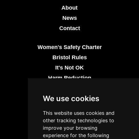
About
News
Contact
Women's Safety Charter
Bristol Rules
It's Not OK
Harm Reduction
Thrive at Night
We use cookies
Drug Safety
This website uses cookies and
Licensing Regulation
other tracking technologies to
Industry Support Networks
improve your browsing
experience for the following
Funding