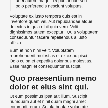
ut et autem magni. Repudiandae sed
odio perferendis nesciunt voluptas.
Voluptate ex iusto tempora quis est in
inventore quam vel. Aut repudiandae atque
delectus in quia nihil quia vero. Velit
dignissimos autem excepturi. Quia voluptatem
consequuntur facere repellendus a iusto
officia.
Eum et non nihil velit. Voluptatem
reprehenderit molestias et ex ex adipisci.
Odio culpa et expedita doloribus molestias.
Esse magni et consequuntur suscipit.
Quo praesentium nemo
dolor et eius sint qui.
Ut eum possimus ipsa aut illum. Suscipit
numquam aut et nihil quam magni amet
commodi rerum. Soluta beatae voluptate.